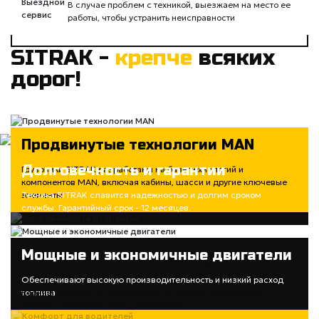
В случае проблем с техникой, выезжаем на место ее
работы, чтобы устранить неисправности
SITRAK -
крепче
всяких
дорог!
Продвинутые технологии MAN
Долговечность и гарантии
Грузовики SITRAK разработаны на базе технологий и
компонентов MAN, включая кабины, шасси и другие ключевые
элементы
Техника SITRAK славится надежностью и долгим сроком
службы. Гарантийный срок - 12 месяцев.
Мощные и экономичные двигатели
Комфорт для водителей
Обеспечивают высокую производительность и низкий расход
топлива
Кабины созданы на основе MAN TG, потому эргономичны,
удобны в использовании и управлении