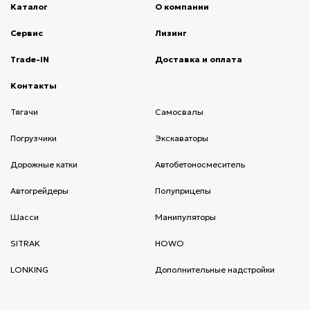
Каталог
О компании
(current)
Сервис
(current)
Лизинг
(current)
Trade-IN
(current)
Доставка и оплата
(current)
Контакты
(current)
Тягачи
(current)
Cамосвалы
(current)
Погрузчики
(current)
Экскаваторы
(current)
Дорожные катки
(current)
Автобетоносмеситель
(current)
Автогрейдеры
(current)
Полуприцепы
(current)
Шасси
(current)
Манипуляторы
(current)
SITRAK
(current)
HOWO
(current)
LONKING
(current)
Дополнительные надстройки
(current)