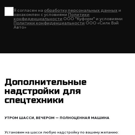
Я согласен на
обработку персональных данных
и
ознакомлен с условиями
Политики
конфиденциальности
ООО "Куформ" и условиями
Политики конфиденциальности
ООО «Силк Вэй
Авто»
Дополнительные
надстройки для
спецтехники
УТРОМ ШАССИ, ВЕЧЕРОМ — ПОЛНОЦЕННАЯ МАШИНА
Установим на шасси любую надстройку по вашему желанию: