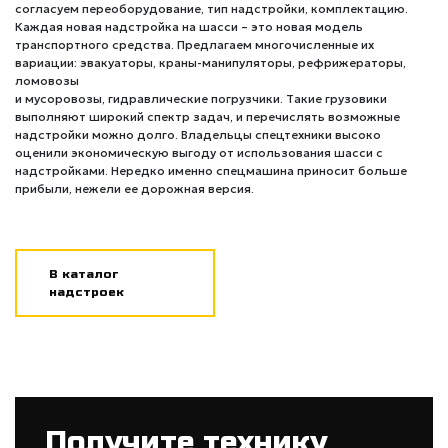
согласуем переоборудование, тип надстройки, комплектацию.
Каждая новая надстройка на шасси – это новая модель
транспортного средства. Предлагаем многочисленные их
вариации: эвакуаторы, краны-манипуляторы, рефрижераторы,
ломовозы
и мусоровозы, гидравлические погрузчики. Такие грузовики
выполняют широкий спектр задач, и перечислять возможные
надстройки можно долго. Владельцы спецтехники высоко
оценили экономическую выгоду от использования шасси с
надстройками. Нередко именно спецмашина приносит больше
прибыли, нежели ее дорожная версия.
В каталог
надстроек
Получите технику