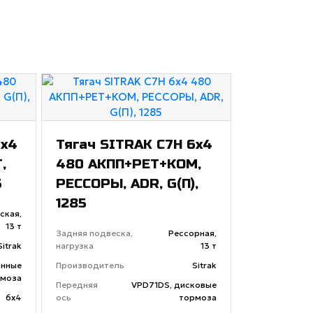
6x4
Тягач SITRAK C7H 6x4
,
480 АКПП+РЕТ+КОМ,
5
РЕССОРЫ, ADR, G(П),
1285
ская,
13 т
Задняя подвеска,
Рессорная,
Sitrak
нагрузка
13 т
анные
Производитель
Sitrak
моза
Передняя
VPD71DS, дисковые
6х4
ось
тормоза