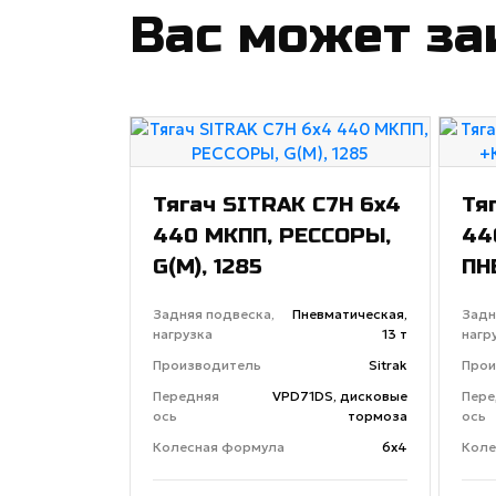
Вас может за
Тягач SITRAK C7H 6x4
Тя
440 МКПП, РЕССОРЫ,
44
G(М), 1285
ПН
Задняя подвеска,
Пневматическая,
Задн
нагрузка
13 т
нагр
Производитель
Sitrak
Прои
Передняя
VPD71DS, дисковые
Пере
ось
тормоза
ось
Колесная формула
6х4
Коле