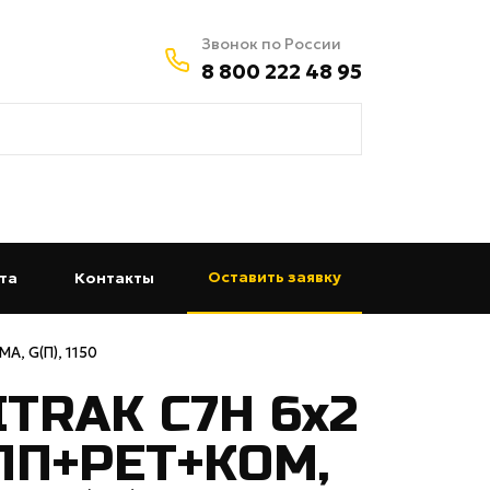
Звонок по России
8 800 222 48 95
Оставить заявку
та
(current)
Контакты
(current)
А, G(П), 1150
ITRAK C7H 6x2
ПП+РЕТ+КОМ,