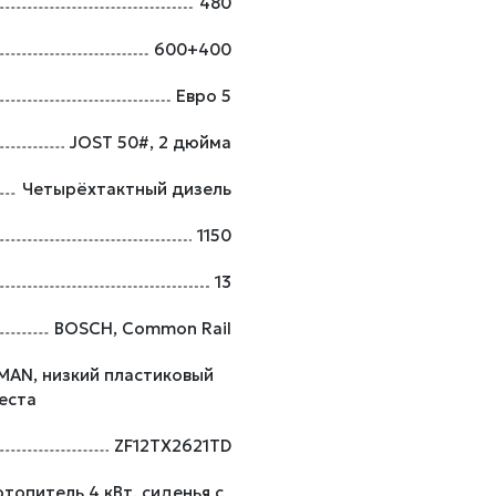
480
600+400
Евро 5
JOST 50#, 2 дюйма
Четырёхтактный дизель
1150
13
BOSCH, Common Rail
 MAN, низкий пластиковый
места
ZF12TX2621TD
топитель 4 кВт, сиденья с