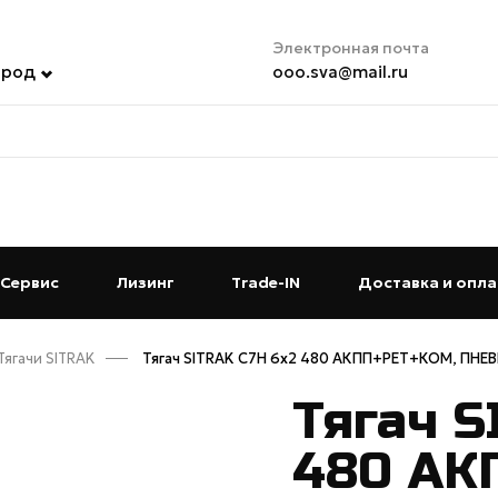
Электронная почта
ород
ooo.sva@mail.ru
t)
Сервис
(current)
Лизинг
(current)
Trade-IN
(current)
Доставка и опла
Тягачи SITRAK
Тягач SITRAK C7H 6x2 480 АКПП+РЕТ+КОМ, ПНЕВМ
Тягач S
480 АК