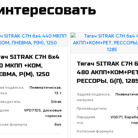
интересовать
гач SITRAK C7H 6x4
Тягач SITRAK C7H 
0 МКПП +КОМ,
480 АКПП+КОМ+РЕТ
ЕВМА, P(М), 1250
РЕССОРЫ, G(П), 128
яя подвеска,
Пневматическая,
узка
13 т
Задняя подвеска,
Пневматиче
нагрузка
зводитель
Sitrak
Производитель
дняя
VPD71DS, дисковые
тормоза
Передняя
VGD71, бараб
ось
тор
сная формула
6х4
Колесная формула