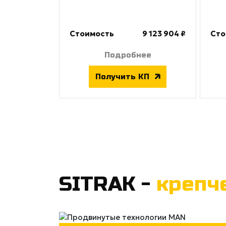
Стоимость
9 123 904 ₽
Сто
Подробнее
Получить КП
SITRAK -
крепч